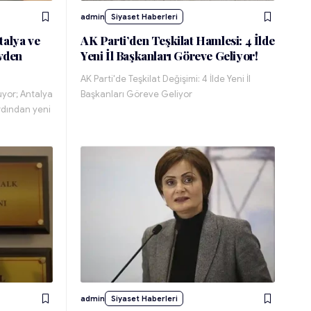
admin
Siyaset Haberleri
talya ve
AK Parti’den Teşkilat Hamlesi: 4 İlde
evden
Yeni İl Başkanları Göreve Geliyor!
AK Parti'de Teşkilat Değişimi: 4 İlde Yeni İl
üyor; Antalya
Başkanları Göreve Geliyor
ardından yeni
admin
Siyaset Haberleri