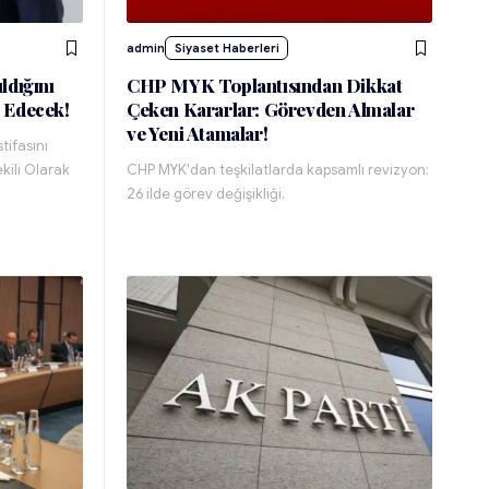
admin
Siyaset Haberleri
ldığını
CHP MYK Toplantısından Dikkat
 Edecek!
Çeken Kararlar: Görevden Almalar
ve Yeni Atamalar!
tifasını
kili Olarak
CHP MYK'dan teşkilatlarda kapsamlı revizyon:
26 ilde görev değişikliği.