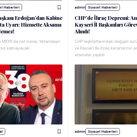
et Haberleri
admin
Siyaset Haberleri
şkanı Erdoğan’dan Kabine
CHP’de İhraç Depremi: An
ata Uyarı: Hizmette Aksama
Kayseri İl Başkanları Gör
lemez!
Alındı!
 MKYK'da net mesaj: Vatandaşın
CHP teşkilatlarındaki değişim sür
ıksız kalmayacak.
ve Kayseri’de ihraç kararlarının 
atamalar yapıldı.
el
admin
Siyaset Haberleri