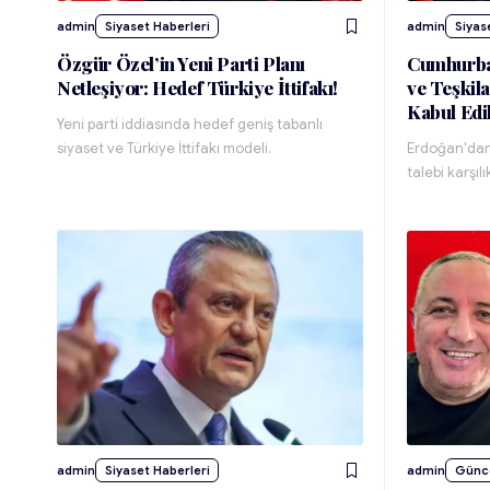
admin
Siyaset Haberleri
admin
Siyas
Özgür Özel’in Yeni Parti Planı
Cumhurba
Netleşiyor: Hedef Türkiye İttifakı!
ve Teşkil
Kabul Edi
Yeni parti iddiasında hedef geniş tabanlı
siyaset ve Türkiye İttifakı modeli.
Erdoğan'dan
talebi karşıl
admin
Siyaset Haberleri
admin
Günc