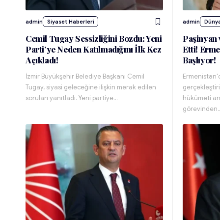
admin
Siyaset Haberleri
admin
Dünya
Cemil Tugay Sessizliğini Bozdu: Yeni
Paşinyan 
Parti’ye Neden Katılmadığını İlk Kez
Etti! Erm
Açıkladı!
Başlıyor!
İzmir Büyükşehir Belediye Başkanı Cemil
Ermenistan'
Tugay, siyasi geleceğine ilişkin merak edilen
gerçekleştir
soruları yanıtladı. Yeni partiye…
hükümeti an
görevinden