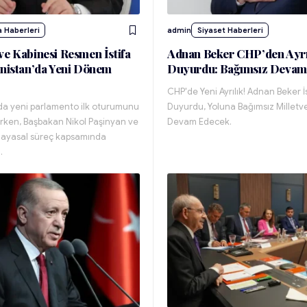
 Haberleri
admin
Siyaset Haberleri
ve Kabinesi Resmen İstifa
Adnan Beker CHP’den Ayrı
enistan’da Yeni Dönem
Duyurdu: Bağımsız Devam
CHP'de Yeni Ayrılık! Adnan Beker İs
da yeni parlamento ilk oturumunu
Duyurdu, Yoluna Bağımsız Milletve
irken, Başbakan Nikol Paşinyan ve
Devam Edecek.
ayasal süreç kapsamında
…