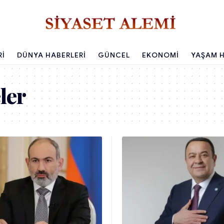
RI
DÜNYA HABERLERI
GÜNCEL
EKONOMI
YAŞAM H
ler