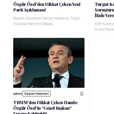
Özgür Özel’den Dikkat Çeken Yeni
Turgut Ko
Parti Açıklaması!
Soruştur
İfade Ver
Siyaset Gündemini Sarsan Açıklama: Özgür
Özel’den Yeni Parti Mesajı
CHP Kurultay
İki İsim Yeni
admin
Siyaset Haberleri
TBMM’den Dikkat Çeken Hamle:
Özgür Özel’in “Genel Başkan”
Unvanı Kaldırıldı!