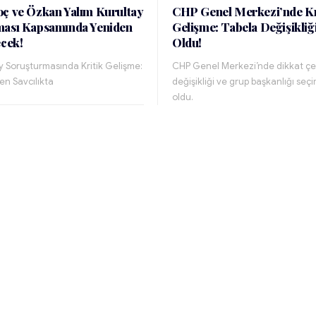
ç ve Özkan Yalım Kurultay
CHP Genel Merkezi’nde Kr
ması Kapsamında Yeniden
Gelişme: Tabela Değişikli
ecek!
Oldu!
 Soruşturmasında Kritik Gelişme:
CHP Genel Merkezi’nde dikkat çe
den Savcılıkta
değişikliği ve grup başkanlığı se
oldu.