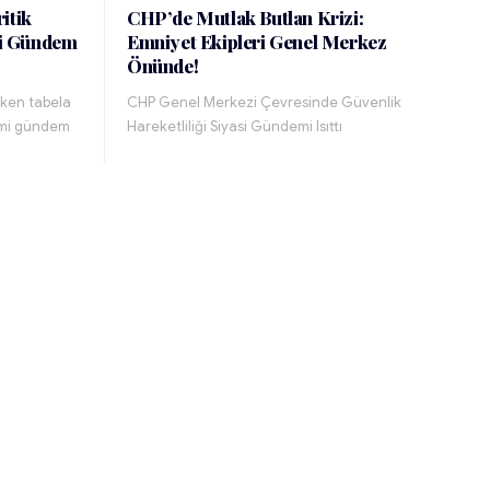
itik
CHP’de Mutlak Butlan Krizi:
ği Gündem
Emniyet Ekipleri Genel Merkez
Önünde!
ken tabela
CHP Genel Merkezi Çevresinde Güvenlik
çimi gündem
Hareketliliği Siyasi Gündemi Isıttı