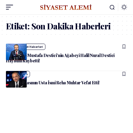
Etiket:
Son Dakika Haberleri
admin
Siyaset Haberleri
BBP Lideri Mustafa Destici’nin Ağabeyi Halil Nural Destici
Hayatını Kaybetti!
admin
Medya
Türk Medyasının Usta İsmi Reha Muhtar Vefat Etti!