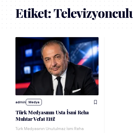
Etiket:
Televizyoncul
admin
Medya
Türk Medyasının Usta İsmi Reha
Muhtar Vefat Etti!
Türk Medyasının Unutulmaz İsmi Reha