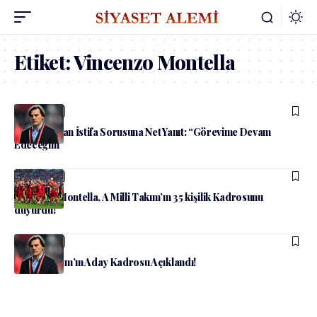
Etiket:
Vincenzo Montella
admin
Spor
Montella’dan İstifa Sorusuna Net Yanıt: “Görevime Devam
Edeceğim”
admin
Spor
Vincenzo Montella, A Milli Takım’ın 35 kişilik Kadrosunu
duyurdu!
admin
Spor
A Milli Takım’ın Aday Kadrosu Açıklandı!