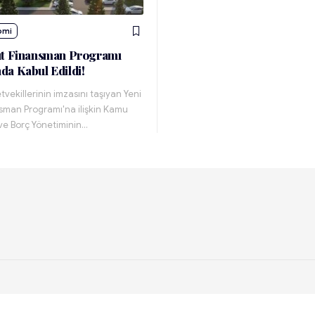
omi
ut Finansman Programı
a Kabul Edildi!
etvekillerinin imzasını taşıyan Yeni
sman Programı'na ilişkin Kamu
ve Borç Yönetiminin…