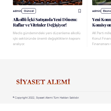
admin
Güncel
admin
Ekon
Alkollü İçki Satışında Yeni Dönem:
Yeni Kon
Raflar ve Vitrinler Değişiyor!
Komisyond
Meclis gündemindeki yeni düzenleme alkollü
AK Parti mill
içki sektöründe önemli değişikliklerin kapısını
Konut Finan
aralıyor.
Finansmanı 
© Copyright 2022, Siyaset Alemi Tüm Hakları Saklıdır.