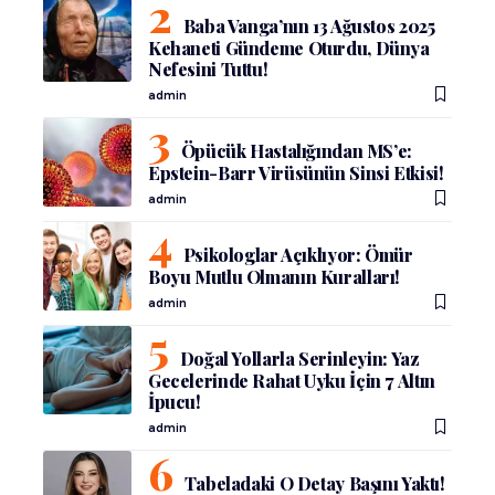
Baba Vanga’nın 13 Ağustos 2025
Kehaneti Gündeme Oturdu, Dünya
Nefesini Tuttu!
admin
Öpücük Hastalığından MS’e:
Epstein-Barr Virüsünün Sinsi Etkisi!
admin
Psikologlar Açıklıyor: Ömür
Boyu Mutlu Olmanın Kuralları!
admin
Doğal Yollarla Serinleyin: Yaz
Gecelerinde Rahat Uyku İçin 7 Altın
İpucu!
admin
Tabeladaki O Detay Başını Yaktı!