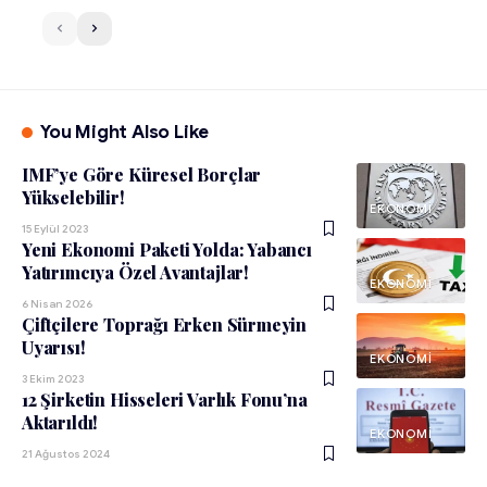
You Might Also Like
IMF’ye Göre Küresel Borçlar
Yükselebilir!
EKONOMI
15 Eylül 2023
Yeni Ekonomi Paketi Yolda: Yabancı
Yatırımcıya Özel Avantajlar!
EKONOMI
6 Nisan 2026
Çiftçilere Toprağı Erken Sürmeyin
Uyarısı!
EKONOMI
3 Ekim 2023
12 Şirketin Hisseleri Varlık Fonu’na
Aktarıldı!
EKONOMI
21 Ağustos 2024