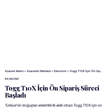
Siyaset Alemi
>
Siyasetin Merkezi
>
Ekonomi
>
Togg T10X İçin Ön Sipariş Süreci Başladı
EKONOMI
Togg T10X İçin Ön Sipariş Süreci
Başladı
Türkiye’nin doğuştan elektrikli ilk akıllı cihazı Togg T10X için ön