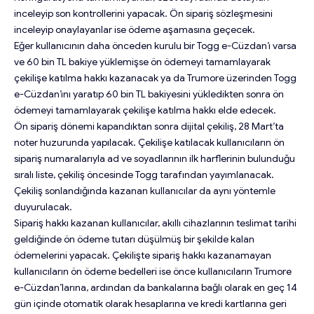
inceleyip son kontrollerini yapacak. Ön sipariş sözleşmesini
inceleyip onaylayanlar ise ödeme aşamasına geçecek.
Eğer kullanıcının daha önceden kurulu bir Togg e-Cüzdan’ı varsa
ve 60 bin TL bakiye yüklemişse ön ödemeyi tamamlayarak
çekilişe katılma hakkı kazanacak ya da Trumore üzerinden Togg
e-Cüzdan’ını yaratıp 60 bin TL bakiyesini yükledikten sonra ön
ödemeyi tamamlayarak çekilişe katılma hakkı elde edecek.
Ön sipariş dönemi kapandıktan sonra dijital çekiliş, 28 Mart’ta
noter huzurunda yapılacak. Çekilişe katılacak kullanıcıların ön
sipariş numaralarıyla ad ve soyadlarının ilk harflerinin bulunduğu
sıralı liste, çekiliş öncesinde Togg tarafından yayımlanacak.
Çekiliş sonlandığında kazanan kullanıcılar da aynı yöntemle
duyurulacak.
Sipariş hakkı kazanan kullanıcılar, akıllı cihazlarının teslimat tarihi
geldiğinde ön ödeme tutarı düşülmüş bir şekilde kalan
ödemelerini yapacak. Çekilişte sipariş hakkı kazanamayan
kullanıcıların ön ödeme bedelleri ise önce kullanıcıların Trumore
e-Cüzdan’larına, ardından da bankalarına bağlı olarak en geç 14
gün içinde otomatik olarak hesaplarına ve kredi kartlarına geri