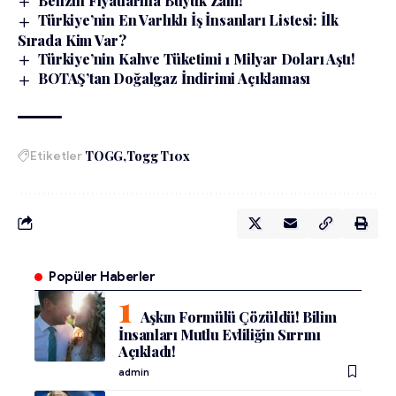
Benzin Fiyatlarına Büyük Zam!
Türkiye’nin En Varlıklı İş İnsanları Listesi: İlk
Sırada Kim Var?
Türkiye’nin Kahve Tüketimi 1 Milyar Doları Aştı!
BOTAŞ’tan Doğalgaz İndirimi Açıklaması
Etiketler
TOGG
Togg T10x
Popüler Haberler
Aşkın Formülü Çözüldü! Bilim
İnsanları Mutlu Evliliğin Sırrını
Açıkladı!
admin