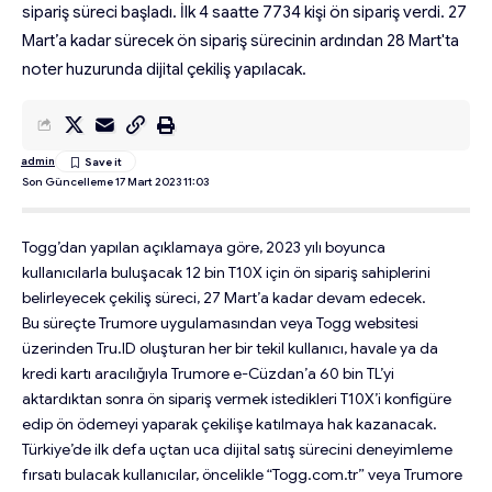
sipariş süreci başladı. İlk 4 saatte 7734 kişi ön sipariş verdi. 27
Mart’a kadar sürecek ön sipariş sürecinin ardından 28 Mart'ta
noter huzurunda dijital çekiliş yapılacak.
admin
Son Güncelleme 17 Mart 2023 11:03
Togg’dan yapılan açıklamaya göre, 2023 yılı boyunca
kullanıcılarla buluşacak 12 bin T10X için ön sipariş sahiplerini
belirleyecek çekiliş süreci, 27 Mart’a kadar devam edecek.
Bu süreçte Trumore uygulamasından veya Togg websitesi
üzerinden Tru.ID oluşturan her bir tekil kullanıcı, havale ya da
kredi kartı aracılığıyla Trumore e-Cüzdan’a 60 bin TL’yi
aktardıktan sonra ön sipariş vermek istedikleri T10X’i konfigüre
edip ön ödemeyi yaparak çekilişe katılmaya hak kazanacak.
Türkiye’de ilk defa uçtan uca dijital satış sürecini deneyimleme
fırsatı bulacak kullanıcılar, öncelikle “Togg.com.tr” veya Trumore