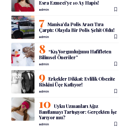
Esra Ezmeci’ye 10 Ay Hapis!
admin
Manisa’da Polis Aracı Tıra
Çarptı: Olayda Bir Polis Şehit Oldu!
admin
“Kış Yorgunluğunu Hafifleten
Bilimsel Öneriler”
admin
Erkekler Dikkat: Evlilik Obezite
Riskini Üçe Katlıyor!
admin
Uyku Uzmanları Ağız
Bantlamayı Tartışıyor: Gerçekten İşe
Yarıyor mu?
admin