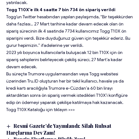
yatırılacak.
Togg T10X’e ilk 4 saatte 7 bin 734 ön sipariş verildi
Togg’un Twitter hesabından yapılan paylaşımda, “Bir teşekkürden
daha fazlası… 27 Mart tarihine kadar devam edecek olan ön
sipariş sürecinin ilk 4 saatinde 7734 kullanıcımız Togg T10X ön
siparişini verdi. Bize duyduğunuz güven için teşekkür ederiz. Bu
gurur hepimizin.” ifadelerine yer verildi.
2023 yılı boyunca kullanıcılarla buluşacak 12 bin T10X için ön
sipariş sahiplerini belirleyecek çekiliş süreci, 27 Mart’a kadar
devam edecek.
Bu süreçte Trumore uygulamasından veya Togg websitesi
üzerinden Tru.ID oluşturan her bir tekil kullanıcı, havale ya da
kredi kartı aracılığıyla Trumore e-Cüzdan’a 60 bin lirayı
aktardıktan sonra ön sipariş vermek istedikleri T10X’i konfigüre
edip ön ödemeyi yaparak çekilişe katılmaya hak kazanacak.
Togg T10X Kataloğu için tıklayın >>>
Resmî Gazete’de Yayımlandı: Silah Ruhsat
Harçlarına Dev Zam!