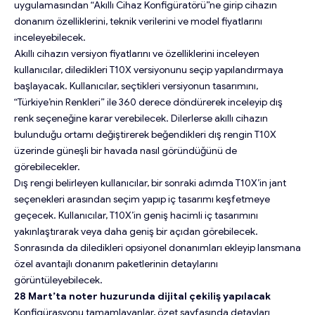
uygulamasından “Akıllı Cihaz Konfigüratörü”ne girip cihazın
donanım özelliklerini, teknik verilerini ve model fiyatlarını
inceleyebilecek.
Akıllı cihazın versiyon fiyatlarını ve özelliklerini inceleyen
kullanıcılar, diledikleri T10X versiyonunu seçip yapılandırmaya
başlayacak. Kullanıcılar, seçtikleri versiyonun tasarımını,
“Türkiye’nin Renkleri” ile 360 derece döndürerek inceleyip dış
renk seçeneğine karar verebilecek. Dilerlerse akıllı cihazın
bulunduğu ortamı değiştirerek beğendikleri dış rengin T10X
üzerinde güneşli bir havada nasıl göründüğünü de
görebilecekler.
Dış rengi belirleyen kullanıcılar, bir sonraki adımda T10X’in jant
seçenekleri arasından seçim yapıp iç tasarımı keşfetmeye
geçecek. Kullanıcılar, T10X’in geniş hacimli iç tasarımını
yakınlaştırarak veya daha geniş bir açıdan görebilecek.
Sonrasında da diledikleri opsiyonel donanımları ekleyip lansmana
özel avantajlı donanım paketlerinin detaylarını
görüntüleyebilecek.
28 Mart’ta noter huzurunda dijital çekiliş yapılacak
Konfigürasyonu tamamlayanlar, özet sayfasında detayları