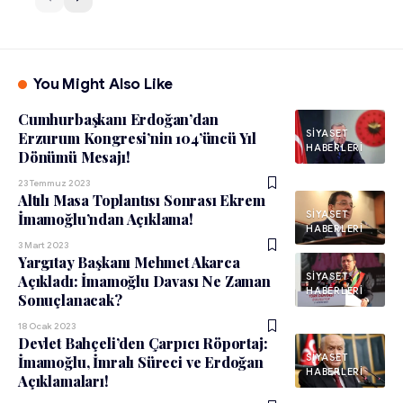
You Might Also Like
Cumhurbaşkanı Erdoğan’dan
SIYASET
Erzurum Kongresi’nin 104’üncü Yıl
HABERLERI
Dönümü Mesajı!
23 Temmuz 2023
Altılı Masa Toplantısı Sonrası Ekrem
SIYASET
İmamoğlu’ndan Açıklama!
HABERLERI
3 Mart 2023
Yargıtay Başkanı Mehmet Akarca
SIYASET
Açıkladı: İmamoğlu Davası Ne Zaman
HABERLERI
Sonuçlanacak?
18 Ocak 2023
Devlet Bahçeli’den Çarpıcı Röportaj:
SIYASET
İmamoğlu, İmralı Süreci ve Erdoğan
HABERLERI
Açıklamaları!