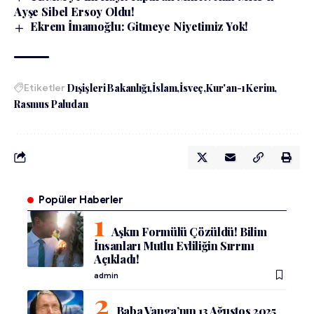
Ayşe Sibel Ersoy Oldu!
Ekrem İmamoğlu: Gitmeye Niyetimiz Yok!
Etiketler
Dışişleri Bakanlığı
İslam
İsveç
Kur'an-ı Kerim
Rasmus Paludan
Popüler Haberler
Aşkın Formülü Çözüldü! Bilim
İnsanları Mutlu Evliliğin Sırrını
Açıkladı!
admin
Baba Vanga’nın 13 Ağustos 2025