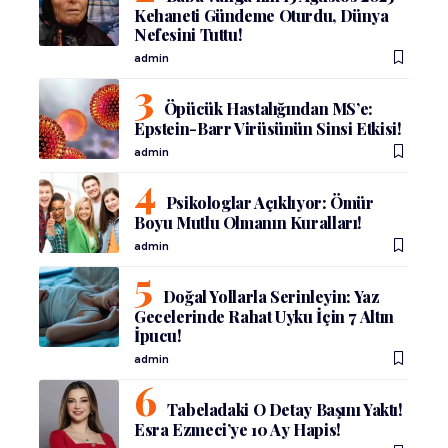
Kehaneti Gündeme Oturdu, Dünya
Nefesini Tuttu!
admin
Öpücük Hastalığından MS’e:
Epstein-Barr Virüsünün Sinsi Etkisi!
admin
Psikologlar Açıklıyor: Ömür
Boyu Mutlu Olmanın Kuralları!
admin
Doğal Yollarla Serinleyin: Yaz
Gecelerinde Rahat Uyku İçin 7 Altın
İpucu!
admin
Tabeladaki O Detay Başını Yaktı!
Esra Ezmeci’ye 10 Ay Hapis!