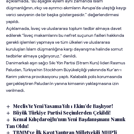
açıklamada, “Bu aşağılık eylem aynı zamanda İslam
düşmanlığının, ırkçı ve ayrımcı akımların Avrupa’da ulaştığı kaygı
verici seviyenin de bir başka göstergesidir.” değerlendirmesi
yapıldı.
Açıklamada, İsveç ve uluslararası toplum tedbir almaya davet
edilerek “İsveç makamlarını bu nefret suçunun failleri hakkında
gerekli işlemleri yapmaya ve tüm ülkeleri ve uluslararası
kuruluşları İslam düşmanlığına karşı dayanışma halinde somut
tedbirler almaya çağırıyoruz.” denildi.
Danimarkalı aşırı sağcı Sıkı Yön Partisi (Stram Kurs) lideri Rasmus
Paludan, Türkiye’nin Stockhom Büyükelçiliği yakınında Kur’an-ı
Kerim yakma provokasyonu yaptı. Kalabalık polis korumasında
gerçekleştiren Paludan’ın yanına kimsenin yaklaşmasına izin
verilmedi.
Meclis’te Yeni Yasama Yılı 1 Ekim’de Başlıyor!
Büyük Türkiye Partisi Seçimlerden Çekildi!
Kemal Kılıçdaroğlu’nun Yeni Başdanışmanı Namık
Tan Oldu!
TBMM’ye İlk Kayıt Yaptıran Milletvekili MHP’li