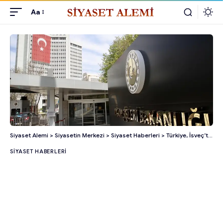
Aa
Siyaset Alemi
>
Siyasetin Merkezi
>
Siyaset Haberleri
>
Türkiye, İsveç’te Kur’an-ı Kerim Yakılmasını En Güçlü Şekilde Lanetledi!
SIYASET HABERLERI