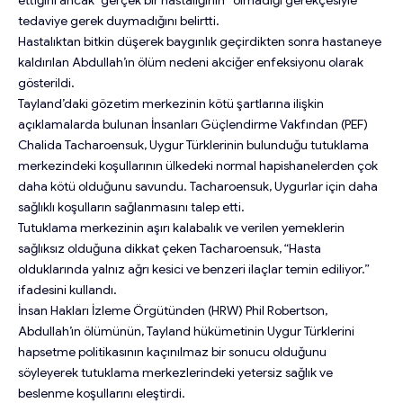
tedaviye gerek duymadığını belirtti.
Hastalıktan bitkin düşerek baygınlık geçirdikten sonra hastaneye
kaldırılan Abdullah’ın ölüm nedeni akciğer enfeksiyonu olarak
gösterildi.
Tayland’daki gözetim merkezinin kötü şartlarına ilişkin
açıklamalarda bulunan İnsanları Güçlendirme Vakfından (PEF)
Chalida Tacharoensuk, Uygur Türklerinin bulunduğu tutuklama
merkezindeki koşullarının ülkedeki normal hapishanelerden çok
daha kötü olduğunu savundu. Tacharoensuk, Uygurlar için daha
sağlıklı koşulların sağlanmasını talep etti.
Tutuklama merkezinin aşırı kalabalık ve verilen yemeklerin
sağlıksız olduğuna dikkat çeken Tacharoensuk, “Hasta
olduklarında yalnız ağrı kesici ve benzeri ilaçlar temin ediliyor.”
ifadesini kullandı.
İnsan Hakları İzleme Örgütünden (HRW) Phil Robertson,
Abdullah’ın ölümünün, Tayland hükümetinin Uygur Türklerini
hapsetme politikasının kaçınılmaz bir sonucu olduğunu
söyleyerek tutuklama merkezlerindeki yetersiz sağlık ve
beslenme koşullarını eleştirdi.