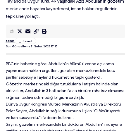
Tayland'da Uygur Türkü 49 yaşındaki Aziz Abdullah'ın gözetim
merkezinde hayatını kaybetmesi, insan hakları örgütlerinin
tepkisine yol açtı.
admin
Son Güncelleme 21 Şubat 2023 17:35
BBC’nin haberine göre, Abdullah’ın ölümü üzerine açıklama
yapan insan hakları örgütleri, gözetim merkezlerindeki kötü
şartlar sebebiyle Tayland hükümetine tepki gösterdi.
Gözetim merkezindeki diğer tutuklularla iletişim halinde olan
aktivistler, Abdullah’ın 3 haftadan fazla bir süre rahatsız olmasına
rağmen tedavi edilmediği bilgisini paylaştı.
Dünya Uygur Kongresi Mülteci Merkezinin Avustralya Direktörü
Polat Sayim, Abdullah’ın sağlık durumuna ilişkin “O öksürüyordu
ve kan kusuyordu.” ifadesini kullandı.
Sayim, gözetim merkezindeki bir doktorun Abdullah’ı muayene
ettiğini ancak “gerçek bir hastalığının” olmadığı gerekçesiyle