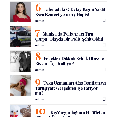
Tabeladaki O Detay Başını Yaktı!
Esra Ezmeci’ye 10 Ay Hapis!
admin
Manisa’da Polis Aracı Tıra
Çarptı: Olayda Bir Polis Şehit Oldu!
admin
Erkekler Dikkat: Evlilik Obezite
Riskini Üçe Katlıyor!
admin
Uyku Uzmanları Ağız Bantlamayı
Tartışıyor: Gerçekten İşe Yarıyor
mu?
admin
“Kış Yorgunluğunu Hafifleten