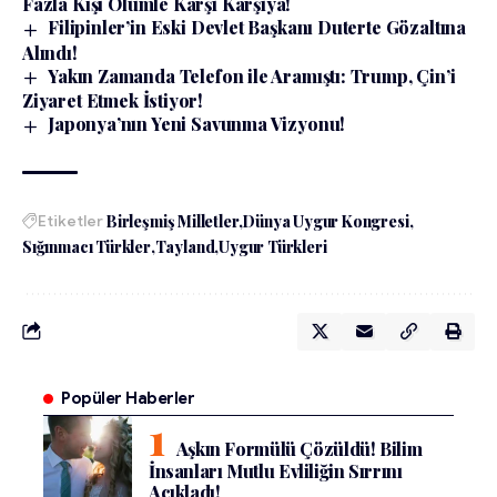
Fazla Kişi Ölümle Karşı Karşıya!
Filipinler’in Eski Devlet Başkanı Duterte Gözaltına
Alındı!
Yakın Zamanda Telefon ile Aramıştı: Trump, Çin’i
Ziyaret Etmek İstiyor!
Japonya’nın Yeni Savunma Vizyonu!
Etiketler
Birleşmiş Milletler
Dünya Uygur Kongresi
Sığınmacı Türkler
Tayland
Uygur Türkleri
Popüler Haberler
Aşkın Formülü Çözüldü! Bilim
İnsanları Mutlu Evliliğin Sırrını
Açıkladı!