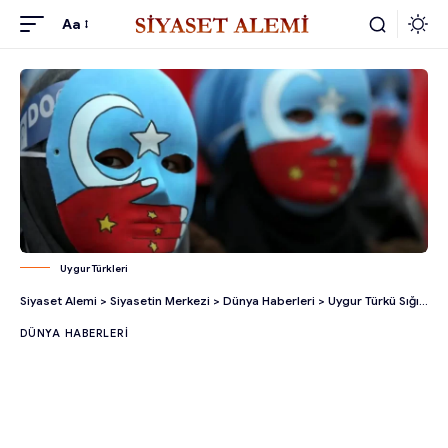
Aa
Uygur Türkleri
Siyaset Alemi
>
Siyasetin Merkezi
>
Dünya Haberleri
>
Uygur Türkü Sığınmacıların Ölümü Tepki Çekti!
DÜNYA HABERLERI