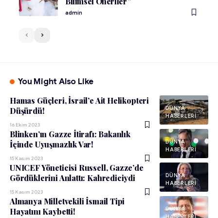
Bilimsel Öneriler”
admin
You Might Also Like
Hamas Güçleri, İsrail’e Ait Helikopteri
DÜNYA
Düşürdü!
HABERLERI
16 Ekim 2023
Blinken’ın Gazze İtirafı: Bakanlık
DÜNYA
İçinde Uyuşmazlık Var!
HABERLERI
15 Kasım 2023
UNICEF Yöneticisi Russell, Gazze’de
DÜNYA
Gördüklerini Anlattı: Kahrediciydi
HABERLERI
15 Kasım 2023
Almanya Milletvekili İsmail Tipi
DÜNYA
Hayatını Kaybetti!
HABERLERI