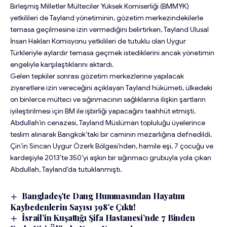
Birleşmiş Milletler Mülteciler Yüksek Komiserliği (BMMYK)
yetkilileri de Tayland yönetiminin, gözetim merkezindekilerle
temasa geçilmesine izin vermediğini belirtirken, Tayland Ulusal
İnsan Hakları Komisyonu yetkilileri de tutuklu olan Uygur
Türkleriyle aylardır temasa geçmek istediklerini ancak yönetimin
engeliyle karşılaştıklarını aktardı.
Gelen tepkiler sonrası gözetim merkezlerine yapılacak
ziyaretlere izin vereceğini açıklayan Tayland hükümeti, ülkedeki
on binlerce mülteci ve sığınmacının sağlıklarına ilişkin şartların
iyileştirilmesi için BM ile işbirliği yapacağını taahhüt etmişti.
Abdullah’ın cenazesi, Tayland Müslüman topluluğu üyelerince
teslim alınarak Bangkok’taki bir caminin mezarlığına defnedildi.
Çin’in Sincan Uygur Özerk Bölgesi’nden, hamile eşi, 7 çocuğu ve
kardeşiyle 2013’te 350’yi aşkın bir sığınmacı grubuyla yola çıkan
Abdullah, Tayland’da tutuklanmıştı.
Bangladeş’te Dang Hummasından Hayatını
Kaybedenlerin Sayısı 398’e Çıktı!
İsrail’in Kuşattığı Şifa Hastanesi’nde 7 Binden