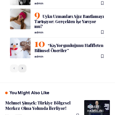
admin
Uyku Uzmanları Ağız Bantlamayı
Tartışıyor: Gerçekten İşe Yarıyor
mu?
admin
“Kış Yorgunluğunu Hafifleten
Bilimsel Öneriler”
admin
You Might Also Like
Mehmet Şimşek: Türkiye Bölgesel
SIYASET
Merkez Olma Yolunda İlerliyor!
HABERLERI