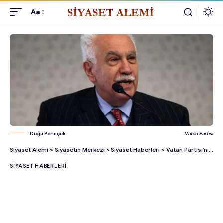
Aa
Doğu Perinçek
Vatan Partisi
Siyaset Alemi
>
Siyasetin Merkezi
>
Siyaset Haberleri
>
Vatan Partisi’nin Cumhurbaşkanı Adayı Doğu Perinçek!
SIYASET HABERLERI