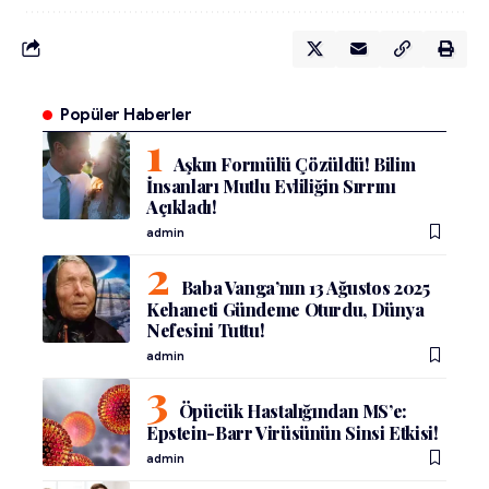
Popüler Haberler
Aşkın Formülü Çözüldü! Bilim
İnsanları Mutlu Evliliğin Sırrını
Açıkladı!
admin
Baba Vanga’nın 13 Ağustos 2025
Kehaneti Gündeme Oturdu, Dünya
Nefesini Tuttu!
admin
Öpücük Hastalığından MS’e:
Epstein-Barr Virüsünün Sinsi Etkisi!
admin