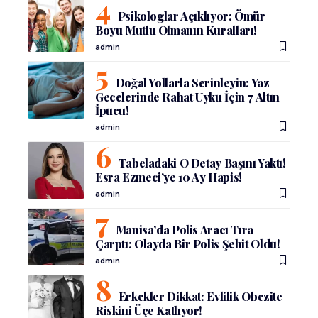
Psikologlar Açıklıyor: Ömür
Boyu Mutlu Olmanın Kuralları!
admin
Doğal Yollarla Serinleyin: Yaz
Gecelerinde Rahat Uyku İçin 7 Altın
İpucu!
admin
Tabeladaki O Detay Başını Yaktı!
Esra Ezmeci’ye 10 Ay Hapis!
admin
Manisa’da Polis Aracı Tıra
Çarptı: Olayda Bir Polis Şehit Oldu!
admin
Erkekler Dikkat: Evlilik Obezite
Riskini Üçe Katlıyor!