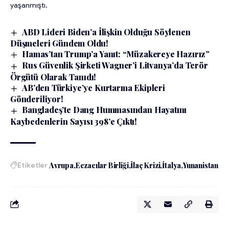
yaşanmıştı.
ABD Lideri Biden’a İlişkin Olduğu Söylenen
Düşmeleri Gündem Oldu!
Hamas’tan Trump’a Yanıt: “Müzakereye Hazırız”
Rus Güvenlik Şirketi Wagner’i Litvanya’da Terör
Örgütü Olarak Tanıdı!
AB’den Türkiye’ye Kurtarma Ekipleri
Gönderiliyor!
Bangladeş’te Dang Hummasından Hayatını
Kaybedenlerin Sayısı 398’e Çıktı!
Etiketler
Avrupa
Eczacılar Birliği
İlaç Krizi
İtalya
Yunanistan