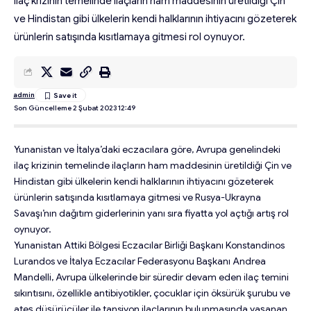
ilaç krizinin temelinde ilaçların ham maddesinin üretildiği Çin
ve Hindistan gibi ülkelerin kendi halklarının ihtiyacını gözeterek
ürünlerin satışında kısıtlamaya gitmesi rol oynuyor.
admin
Son Güncelleme 2 Şubat 2023 12:49
Yunanistan ve İtalya’daki eczacılara göre, Avrupa genelindeki
ilaç krizinin temelinde ilaçların ham maddesinin üretildiği Çin ve
Hindistan gibi ülkelerin kendi halklarının ihtiyacını gözeterek
ürünlerin satışında kısıtlamaya gitmesi ve Rusya-Ukrayna
Savaşı’nın dağıtım giderlerinin yanı sıra fiyatta yol açtığı artış rol
oynuyor.
Yunanistan Attiki Bölgesi Eczacılar Birliği Başkanı Konstandinos
Lurandos ve İtalya Eczacılar Federasyonu Başkanı Andrea
Mandelli, Avrupa ülkelerinde bir süredir devam eden ilaç temini
sıkıntısını, özellikle antibiyotikler, çocuklar için öksürük şurubu ve
ateş düşürücüler ile tansiyon ilaçlarının bulunmasında yaşanan