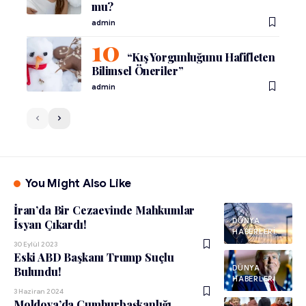
mu?
admin
“Kış Yorgunluğunu Hafifleten
Bilimsel Öneriler”
admin
You Might Also Like
İran’da Bir Cezaevinde Mahkumlar
DÜNYA
İsyan Çıkardı!
HABERLERI
30 Eylül 2023
Eski ABD Başkanı Trump Suçlu
DÜNYA
Bulundu!
HABERLERI
3 Haziran 2024
Moldova’da Cumhurbaşkanlığı