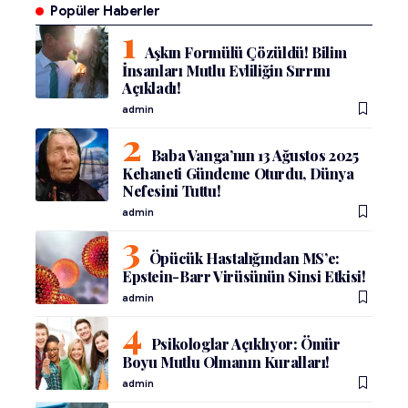
Popüler Haberler
Aşkın Formülü Çözüldü! Bilim
İnsanları Mutlu Evliliğin Sırrını
Açıkladı!
admin
Baba Vanga’nın 13 Ağustos 2025
Kehaneti Gündeme Oturdu, Dünya
Nefesini Tuttu!
admin
Öpücük Hastalığından MS’e:
Epstein-Barr Virüsünün Sinsi Etkisi!
admin
Psikologlar Açıklıyor: Ömür
Boyu Mutlu Olmanın Kuralları!
admin