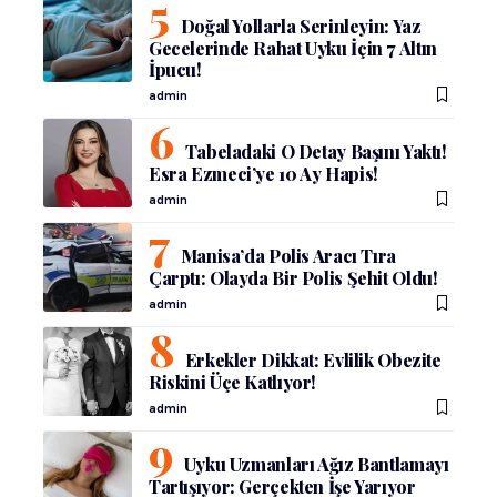
Doğal Yollarla Serinleyin: Yaz
Gecelerinde Rahat Uyku İçin 7 Altın
İpucu!
admin
Tabeladaki O Detay Başını Yaktı!
Esra Ezmeci’ye 10 Ay Hapis!
admin
Manisa’da Polis Aracı Tıra
Çarptı: Olayda Bir Polis Şehit Oldu!
admin
Erkekler Dikkat: Evlilik Obezite
Riskini Üçe Katlıyor!
admin
Uyku Uzmanları Ağız Bantlamayı
Tartışıyor: Gerçekten İşe Yarıyor