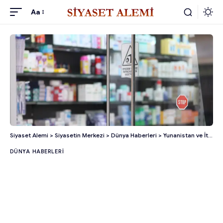
Aa
Siyaset Alemi
>
Siyasetin Merkezi
>
Dünya Haberleri
>
Yunanistan ve İtalya’da İlaç Krizi Yaşanıyor!
DÜNYA HABERLERI