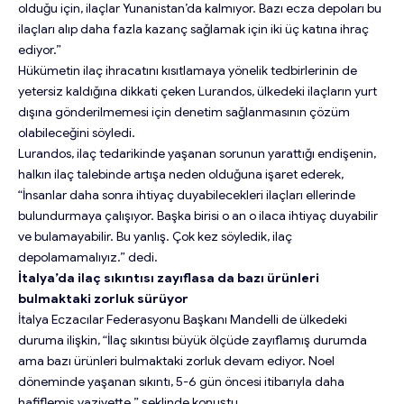
olduğu için, ilaçlar Yunanistan’da kalmıyor. Bazı ecza depoları bu
ilaçları alıp daha fazla kazanç sağlamak için iki üç katına ihraç
ediyor.”
Hükümetin ilaç ihracatını kısıtlamaya yönelik tedbirlerinin de
yetersiz kaldığına dikkati çeken Lurandos, ülkedeki ilaçların yurt
dışına gönderilmemesi için denetim sağlanmasının çözüm
olabileceğini söyledi.
Lurandos, ilaç tedarikinde yaşanan sorunun yarattığı endişenin,
halkın ilaç talebinde artışa neden olduğuna işaret ederek,
“İnsanlar daha sonra ihtiyaç duyabilecekleri ilaçları ellerinde
bulundurmaya çalışıyor. Başka birisi o an o ilaca ihtiyaç duyabilir
ve bulamayabilir. Bu yanlış. Çok kez söyledik, ilaç
depolamamalıyız.” dedi.
İtalya’da ilaç sıkıntısı zayıflasa da bazı ürünleri
bulmaktaki zorluk sürüyor
İtalya Eczacılar Federasyonu Başkanı Mandelli de ülkedeki
duruma ilişkin, “İlaç sıkıntısı büyük ölçüde zayıflamış durumda
ama bazı ürünleri bulmaktaki zorluk devam ediyor. Noel
döneminde yaşanan sıkıntı, 5-6 gün öncesi itibarıyla daha
hafiflemiş vaziyette.” şeklinde konuştu.