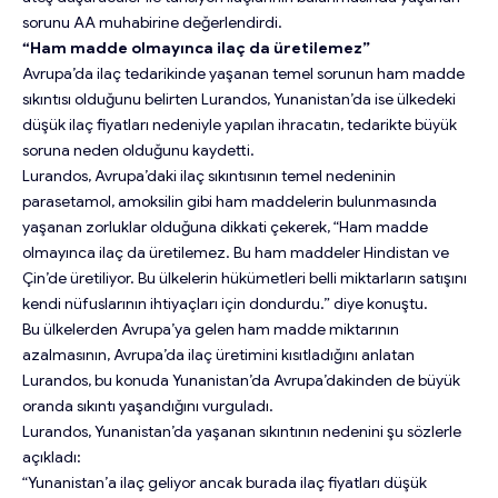
sorunu AA muhabirine değerlendirdi.
“Ham madde olmayınca ilaç da üretilemez”
Avrupa’da ilaç tedarikinde yaşanan temel sorunun ham madde
sıkıntısı olduğunu belirten Lurandos, Yunanistan’da ise ülkedeki
düşük ilaç fiyatları nedeniyle yapılan ihracatın, tedarikte büyük
soruna neden olduğunu kaydetti.
Lurandos, Avrupa’daki ilaç sıkıntısının temel nedeninin
parasetamol, amoksilin gibi ham maddelerin bulunmasında
yaşanan zorluklar olduğuna dikkati çekerek, “Ham madde
olmayınca ilaç da üretilemez. Bu ham maddeler Hindistan ve
Çin’de üretiliyor. Bu ülkelerin hükümetleri belli miktarların satışını
kendi nüfuslarının ihtiyaçları için dondurdu.” diye konuştu.
Bu ülkelerden Avrupa’ya gelen ham madde miktarının
azalmasının, Avrupa’da ilaç üretimini kısıtladığını anlatan
Lurandos, bu konuda Yunanistan’da Avrupa’dakinden de büyük
oranda sıkıntı yaşandığını vurguladı.
Lurandos, Yunanistan’da yaşanan sıkıntının nedenini şu sözlerle
açıkladı:
“Yunanistan’a ilaç geliyor ancak burada ilaç fiyatları düşük