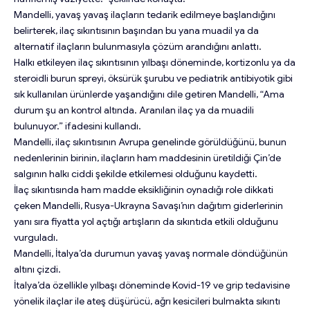
Mandelli, yavaş yavaş ilaçların tedarik edilmeye başlandığını
belirterek, ilaç sıkıntısının başından bu yana muadil ya da
alternatif ilaçların bulunmasıyla çözüm arandığını anlattı.
Halkı etkileyen ilaç sıkıntısının yılbaşı döneminde, kortizonlu ya da
steroidli burun spreyi, öksürük şurubu ve pediatrik antibiyotik gibi
sık kullanılan ürünlerde yaşandığını dile getiren Mandelli, “Ama
durum şu an kontrol altında. Aranılan ilaç ya da muadili
bulunuyor.” ifadesini kullandı.
Mandelli, ilaç sıkıntısının Avrupa genelinde görüldüğünü, bunun
nedenlerinin birinin, ilaçların ham maddesinin üretildiği Çin’de
salgının halkı ciddi şekilde etkilemesi olduğunu kaydetti.
İlaç sıkıntısında ham madde eksikliğinin oynadığı role dikkati
çeken Mandelli, Rusya-Ukrayna Savaşı’nın dağıtım giderlerinin
yanı sıra fiyatta yol açtığı artışların da sıkıntıda etkili olduğunu
vurguladı.
Mandelli, İtalya’da durumun yavaş yavaş normale döndüğünün
altını çizdi.
İtalya’da özellikle yılbaşı döneminde Kovid-19 ve grip tedavisine
yönelik ilaçlar ile ateş düşürücü, ağrı kesicileri bulmakta sıkıntı