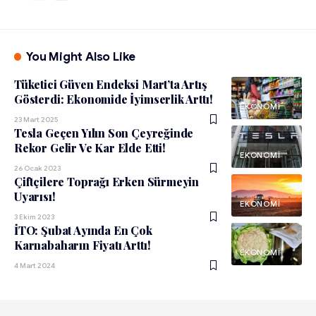
You Might Also Like
Tüketici Güven Endeksi Mart’ta Artış
Gösterdi: Ekonomide İyimserlik Arttı!
EKONOMI
23 Mart 2025
Tesla Geçen Yılın Son Çeyreğinde
Rekor Gelir Ve Kar Elde Etti!
EKONOMI
26 Ocak 2023
Çiftçilere Toprağı Erken Sürmeyin
Uyarısı!
EKONOMI
3 Ekim 2023
İTO: Şubat Ayında En Çok
Karnabaharın Fiyatı Arttı!
EKONOMI
4 Mart 2024