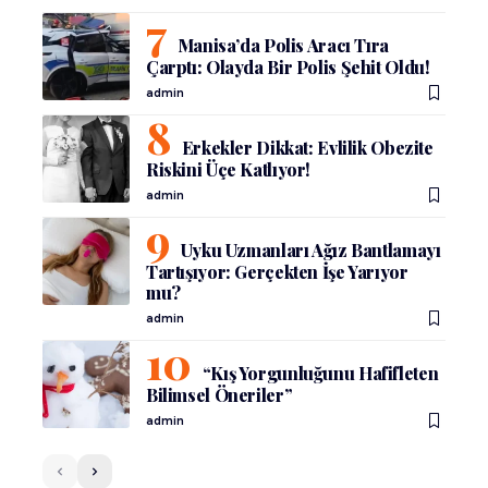
Manisa’da Polis Aracı Tıra
Çarptı: Olayda Bir Polis Şehit Oldu!
admin
Erkekler Dikkat: Evlilik Obezite
Riskini Üçe Katlıyor!
admin
Uyku Uzmanları Ağız Bantlamayı
Tartışıyor: Gerçekten İşe Yarıyor
mu?
admin
“Kış Yorgunluğunu Hafifleten
Bilimsel Öneriler”
admin