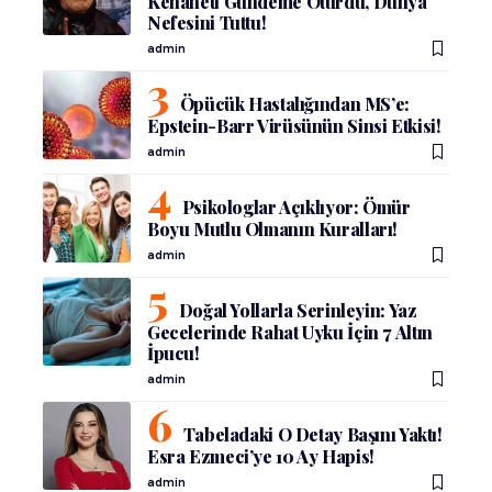
Kehaneti Gündeme Oturdu, Dünya
Nefesini Tuttu!
admin
Öpücük Hastalığından MS’e:
Epstein-Barr Virüsünün Sinsi Etkisi!
admin
Psikologlar Açıklıyor: Ömür
Boyu Mutlu Olmanın Kuralları!
admin
Doğal Yollarla Serinleyin: Yaz
Gecelerinde Rahat Uyku İçin 7 Altın
İpucu!
admin
Tabeladaki O Detay Başını Yaktı!
Esra Ezmeci’ye 10 Ay Hapis!
admin