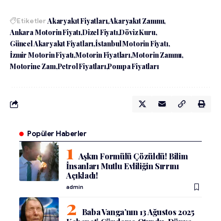
Etiketler
Akaryakıt Fiyatları
Akaryakıt Zammı
Ankara Motorin Fiyatı
Dizel Fiyatı
Döviz Kuru
Güncel Akaryakıt Fiyatları
İstanbul Motorin Fiyatı
İzmir Motorin Fiyatı
Motorin Fiyatları
Motorin Zammı
Motorine Zam
Petrol Fiyatları
Pompa Fiyatları
Popüler Haberler
Aşkın Formülü Çözüldü! Bilim
İnsanları Mutlu Evliliğin Sırrını
Açıkladı!
admin
Baba Vanga’nın 13 Ağustos 2025