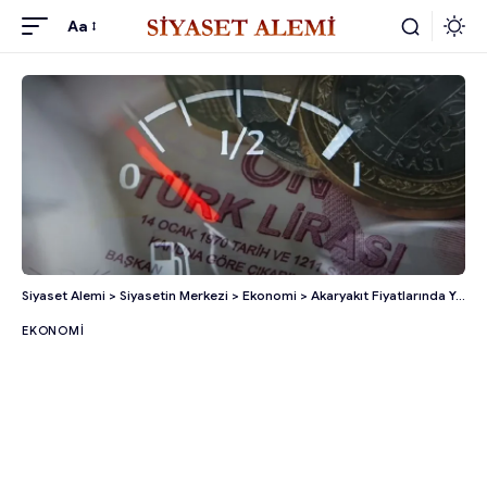
Aa
Siyaset Alemi
>
Siyasetin Merkezi
>
Ekonomi
>
Akaryakıt Fiyatlarında Yeni Artış: Motorin Rekor Seviyeye Ulaşıyor!
EKONOMI