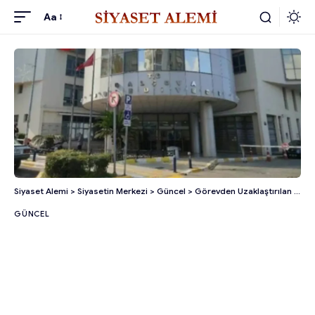
Aa
Siyaset Alemi
>
Siyasetin Merkezi
>
Güncel
>
Görevden Uzaklaştırılan Onur Yiğit Sonrası Balçova’da Başkan Vekili Seçimi Yapılacak!
GÜNCEL