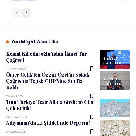
You Might Also Like
Kemal Kılıçdaroğlu’ndan İkinci Tur
SIYASET
Çağrısı!
HABERLERI
16 Mayıs 2023
Ömer Çelik’ten Özgür Özel’in Sokak
SIYASET
Çağrısına Tepki: CHP Yine Sınıfta
HABERLERI
Kaldı!
26 Mart 2025
Tüm Türkiye Tesir Altına Girdi: 16 Gün
Çok Kritik!
GÜNCEL
13 Kasım 2023
Adıyaman’da 4.1 Şiddetinde Deprem!
27 Şubat 2023
GÜNCEL