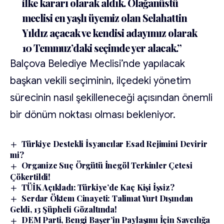
ilke kararı olarak aldık. Olağanüstü
meclisi en yaşlı üyemiz olan Selahattin
Yıldız açacak ve kendisi adayımız olarak
10 Temmuz’daki seçimde yer alacak.”
Balçova Belediye Meclisi’nde yapılacak
başkan vekili seçiminin, ilçedeki yönetim
sürecinin nasıl şekilleneceği açısından önemli
bir dönüm noktası olması bekleniyor.
Türkiye Destekli İsyancılar Esad Rejimini Devirir
mi?
Organize Suç Örgütü İnegöl Terkinler Çetesi
Çökertildi!
TÜİK Açıkladı: Türkiye’de Kaç Kişi İşsiz?
Serdar Öktem Cinayeti: Talimat Yurt Dışından
Geldi, 13 Şüpheli Gözaltında!
DEM Parti, Bengi Başer’in Paylaşımı İçin Savcılığa