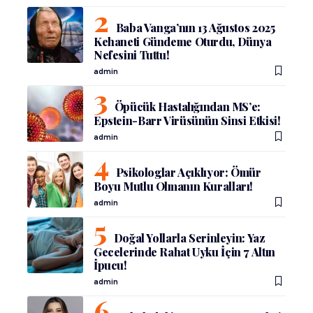
Baba Vanga’nın 13 Ağustos 2025
Kehaneti Gündeme Oturdu, Dünya
Nefesini Tuttu!
admin
Öpücük Hastalığından MS’e:
Epstein-Barr Virüsünün Sinsi Etkisi!
admin
Psikologlar Açıklıyor: Ömür
Boyu Mutlu Olmanın Kuralları!
admin
Doğal Yollarla Serinleyin: Yaz
Gecelerinde Rahat Uyku İçin 7 Altın
İpucu!
admin