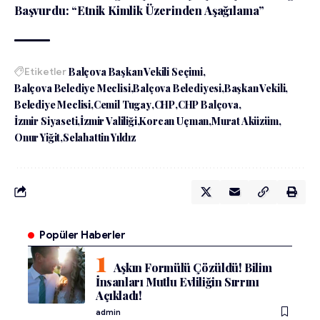
Başvurdu: “Etnik Kimlik Üzerinden Aşağılama”
Etiketler
Balçova Başkan Vekili Seçimi
Balçova Belediye Meclisi
Balçova Belediyesi
Başkan Vekili
Belediye Meclisi
Cemil Tugay
CHP
CHP Balçova
İzmir Siyaseti
İzmir Valiliği
Korcan Uçman
Murat Aküzüm
Onur Yiğit
Selahattin Yıldız
Popüler Haberler
Aşkın Formülü Çözüldü! Bilim
İnsanları Mutlu Evliliğin Sırrını
Açıkladı!
admin