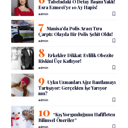
Tabeladaki O Detay Başını Yaktı!
Esra Ezmeci’ye 10 Ay Hapis!
admin
Manisa’da Polis Aracı Tıra
Çarptı: Olayda Bir Polis Şehit Oldu!
admin
Erkekler Dikkat: Evlilik Obezite
Riskini Üçe Katlıyor!
admin
Uyku Uzmanları Ağız Bantlamayı
Tartışıyor: Gerçekten İşe Yarıyor
mu?
admin
“Kış Yorgunluğunu Hafifleten
Bilimsel Öneriler”
admin