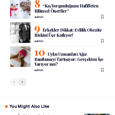
“Kış Yorgunluğunu Hafifleten
Bilimsel Öneriler”
admin
Erkekler Dikkat: Evlilik Obezite
Riskini Üçe Katlıyor!
admin
Uyku Uzmanları Ağız
Bantlamayı Tartışıyor: Gerçekten İşe
Yarıyor mu?
admin
You Might Also Like