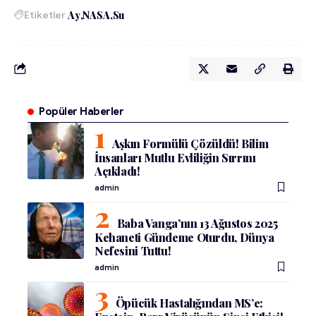
Etiketler
Ay
NASA
Su
Popüler Haberler
Aşkın Formülü Çözüldü! Bilim
İnsanları Mutlu Evliliğin Sırrını
Açıkladı!
admin
Baba Vanga’nın 13 Ağustos 2025
Kehaneti Gündeme Oturdu, Dünya
Nefesini Tuttu!
admin
Öpücük Hastalığından MS’e: