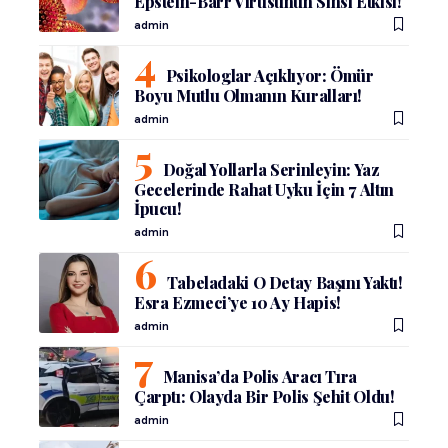
Epstein-Barr Virüsünün Sinsi Etkisi!
admin
Psikologlar Açıklıyor: Ömür
Boyu Mutlu Olmanın Kuralları!
admin
Doğal Yollarla Serinleyin: Yaz
Gecelerinde Rahat Uyku İçin 7 Altın
İpucu!
admin
Tabeladaki O Detay Başını Yaktı!
Esra Ezmeci’ye 10 Ay Hapis!
admin
Manisa’da Polis Aracı Tıra
Çarptı: Olayda Bir Polis Şehit Oldu!
admin