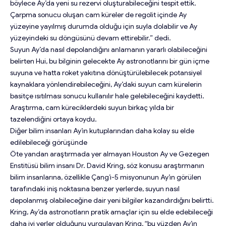
böylece Ay’da yeni su rezervi oluşturabileceğini tespit ettik.
Çarpma sonucu oluşan cam küreler de regolit içinde Ay
yüzeyine yayılmış durumda olduğu için suyla dolabilir ve Ay
yüzeyindeki su döngüsünü devam ettirebilir.” dedi.
Suyun Ay’da nasıl depolandığını anlamanın yararlı olabileceğini
belirten Hui, bu bilginin gelecekte Ay astronotlarını bir gün içme
suyuna ve hatta roket yakıtına dönüştürülebilecek potansiyel
kaynaklara yönlendirebileceğini, Ay’daki suyun cam kürelerin
basitçe ısıtılması sonucu kullanılır hale gelebileceğini kaydetti.
Araştırma, cam küreciklerdeki suyun birkaç yılda bir
tazelendiğini ortaya koydu.
Diğer bilim insanları Ay’ın kutuplarından daha kolay su elde
edilebileceği görüşünde
Öte yandan araştırmada yer almayan Houston Ay ve Gezegen
Enstitüsü bilim insanı Dr. David Kring, söz konusu araştırmanın
bilim insanlarına, özellikle Çang’ı-5 misyonunun Ay’ın görülen
tarafındaki iniş noktasına benzer yerlerde, suyun nasıl
depolanmış olabileceğine dair yeni bilgiler kazandırdığını belirtti.
Kring, Ay’da astronotların pratik amaçlar için su elde edebileceği
daha iyi yerler olduğunu vurgulayan Kring, “bu yüzden Ay’ın