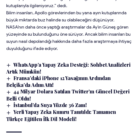
kutuplarıyla ilgileniyoruz.” dedi.
Bilim insanları, Apollo görevlerinden bu yana ayın kutuplarında
büyük miktarda buz halinde su olabileceğini düşünüyor.
NASA’nın daha önce yaptığı araştırmalar da Ay’ın Güneş gören
yüzeyinde su bulunduğunu öne sürüyor. Ancak bilim insanları bu
suyun nasıl depolandığı hakkında daha fazla araştırmaya ihtiyaç
duyulduğunu ifade ediyor.
WhatsApp’a Yapay Zeka Desteği: Sohbet Analizleri
Artık Mümkün!
Fransa’daki iPhone 12 Yasağının Ardından
Belçika’da Adım Attı!
44 Milyar Dolara Satılan Twitter’ın Güncel Değeri
Belli Oldu!
İstanbul’da Suya Yüzde 36 Zam!
Yerli Yapay Zeka Kumru Tanıtıldı: Tamamen
Türkçe Eğitilen İlk Dil Modeli!