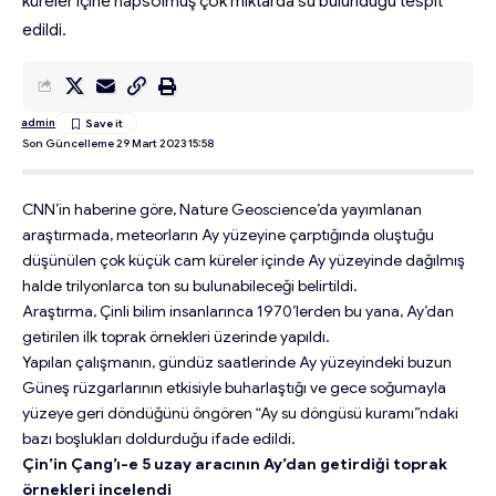
küreler içine hapsolmuş çok miktarda su bulunduğu tespit
edildi.
admin
Son Güncelleme 29 Mart 2023 15:58
CNN’in haberine göre, Nature Geoscience’da yayımlanan
araştırmada, meteorların Ay yüzeyine çarptığında oluştuğu
düşünülen çok küçük cam küreler içinde Ay yüzeyinde dağılmış
halde trilyonlarca ton su bulunabileceği belirtildi.
Araştırma, Çinli bilim insanlarınca 1970’lerden bu yana, Ay’dan
getirilen ilk toprak örnekleri üzerinde yapıldı.
Yapılan çalışmanın, gündüz saatlerinde Ay yüzeyindeki buzun
Güneş rüzgarlarının etkisiyle buharlaştığı ve gece soğumayla
yüzeye geri döndüğünü öngören “Ay su döngüsü kuramı”ndaki
bazı boşlukları doldurduğu ifade edildi.
Çin’in Çang’ı-e 5 uzay aracının Ay’dan getirdiği toprak
örnekleri incelendi