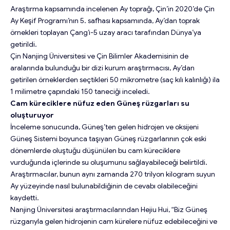
Araştırma kapsamında incelenen Ay toprağı, Çin’in 2020’de Çin
Ay Keşif Programı’nın 5. safhası kapsamında, Ay’dan toprak
örnekleri toplayan Çang’ı-5 uzay aracı tarafından Dünya’ya
getirildi.
Çin Nanjing Üniversitesi ve Çin Bilimler Akademisinin de
aralarında bulunduğu bir dizi kurum araştırmacısı, Ay’dan
getirilen örneklerden seçtikleri 50 mikrometre (saç kılı kalınlığı) ila
1 milimetre çapındaki 150 taneciği inceledi.
Cam küreciklere nüfuz eden Güneş rüzgarları su
oluşturuyor
İnceleme sonucunda, Güneş’ten gelen hidrojen ve oksijeni
Güneş Sistemi boyunca taşıyan Güneş rüzgarlarının çok eski
dönemlerde oluştuğu düşünülen bu cam küreciklere
vurduğunda içlerinde su oluşumunu sağlayabileceği belirtildi.
Araştırmacılar, bunun aynı zamanda 270 trilyon kilogram suyun
Ay yüzeyinde nasıl bulunabildiğinin de cevabı olabileceğini
kaydetti.
Nanjing Üniversitesi araştırmacılarından Hejiu Hui, “Biz Güneş
rüzgarıyla gelen hidrojenin cam kürelere nüfuz edebileceğini ve