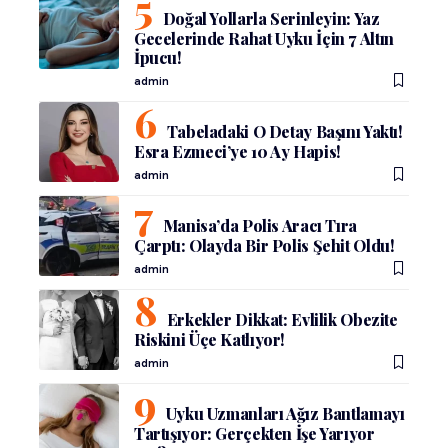
Doğal Yollarla Serinleyin: Yaz
Gecelerinde Rahat Uyku İçin 7 Altın
İpucu!
admin
Tabeladaki O Detay Başını Yaktı!
Esra Ezmeci’ye 10 Ay Hapis!
admin
Manisa’da Polis Aracı Tıra
Çarptı: Olayda Bir Polis Şehit Oldu!
admin
Erkekler Dikkat: Evlilik Obezite
Riskini Üçe Katlıyor!
admin
Uyku Uzmanları Ağız Bantlamayı
Tartışıyor: Gerçekten İşe Yarıyor