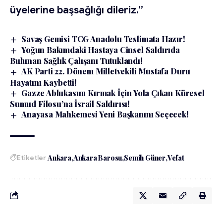
üyelerine başsağlığı dileriz.”
Savaş Gemisi TCG Anadolu Teslimata Hazır!
Yoğun Bakımdaki Hastaya Cinsel Saldırıda
Bulunan Sağlık Çalışanı Tutuklandı!
AK Parti 22. Dönem Milletvekili Mustafa Duru
Hayatını Kaybetti!
Gazze Ablukasını Kırmak İçin Yola Çıkan Küresel
Sumud Filosu’na İsrail Saldırısı!
Anayasa Mahkemesi Yeni Başkanını Seçecek!
Etiketler
Ankara
Ankara Barosu
Semih Güner
Vefat