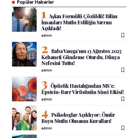
Popüler Haberler
Aşkın Formülü Çözüldü! Bilim
İnsanları Mutlu Evliliğin Sırrını
Açıkladı!
admin
Baba Vanga’nın 13 Ağustos 2025
Kehaneti Gündeme Oturdu, Dünya
Nefesini Tuttu!
admin
Öpücük Hastalığından MS’e:
Epstein-Barr Virüsünün Sinsi Etkisi!
admin
Psikologlar Açıklıyor: Ömür
Boyu Mutlu Olmanın Kuralları!
admin