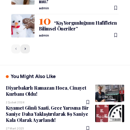
mu?
admin
“Kış Yorgunluğunu Hafifleten
Bilimsel Öneriler”
admin
You Might Also Like
Diyarbakırlı Ramazan Hoca, Cinayet
Kurbanı Oldu!
GÜNCEL
2 Şubat 2024
Kıyamet Günü Saati, Gece Yarısına Bir
Saniye Daha Yaklaştırılarak 89 Saniye
GÜNCEL
Kala Olarak Ayarlandı!
27 Mart 2025